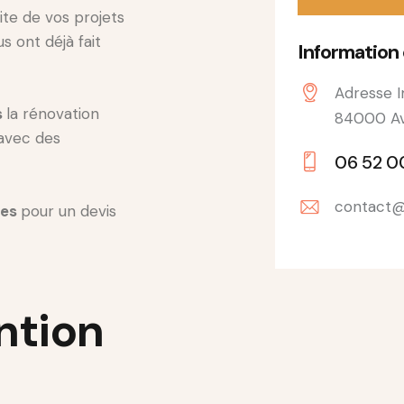
ite de vos projets
s ont déjà fait
Information
Adresse I
s
la rénovation
84000 Av
 avec des
06 52 0
contact@
nes
pour un devis
ntion