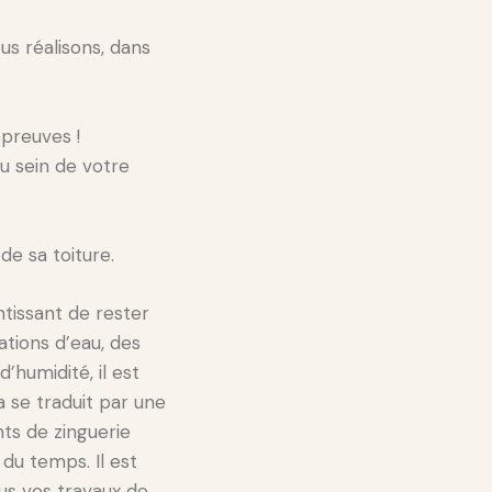
us réalisons, dans
épreuves !
au sein de votre
de sa toiture.
antissant de rester
rations d’eau, des
humidité, il est
 se traduit par une
ts de zinguerie
 du temps. Il est
us vos travaux de