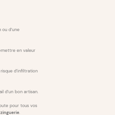
n ou d’une
remettre en valeur
isque d’infiltration
il d’un bon artisan.
oute pour tous vos
zinguerie
.