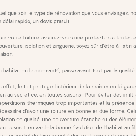
uel que soit le type de rénovation que vous envisagez, no
 délai rapide, un devis gratuit.
our votre toiture, assurez-vous une protection à toutes 
uverture, isolation et zinguerie, soyez sûr d’être à l’abri 
aison.
n habitat en bonne santé, passe avant tout par la qualité 
 effet, le toit protège l’intérieur de la maison en lui gar
en au sec et ce, en toutes saisons ! Pour éviter des infilt
éperditions thermiques trop importantes et la présence d’
écessaire d’avoir une toiture en bonne et due forme. Cela
solation de qualité, une couverture étanche et des élémen
en posés. Il en va de la bonne évolution de l’habitat au fil
onc essentiel de faire appel à des professionnels pour to