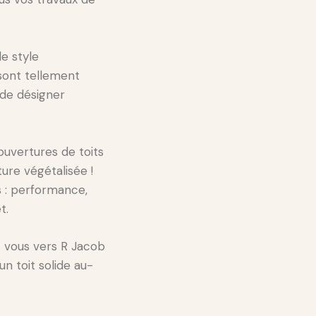
le style
sont tellement
de désigner
ouvertures de toits
ture végétalisée !
es : performance,
t.
z vous vers R Jacob
n toit solide au-