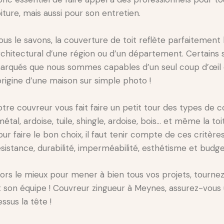
oiture, mais aussi pour son entretien.
ous le savons, la couverture de toit reflète parfaitement 
rchitectural d’une région ou d’un département. Certains 
arqués que nous sommes capables d’un seul coup d’œil 
’origine d’une maison sur simple photo !
otre couvreur vous fait faire un petit tour des types de c
métal, ardoise, tuile, shingle, ardoise, bois… et même la toi
our faire le bon choix, il faut tenir compte de ces critèr
ésistance, durabilité, imperméabilité, esthétisme et budge
lors le mieux pour mener à bien tous vos projets, tourne
t son équipe ! Couvreur zingueur à Meynes, assurez-vous u
ssus la tête !