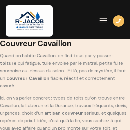
Couvreur Cavaillon
Quand on habite Cavaillon, on finit tous par y passer :
toiture
qui fatigue, tuile envolée par le mistral, petite fuite
sournoise au-dessus du salon… Et là, pas de mystère, il faut
un
couvreur Cavaillon
fiable, réactif et correctement
assuré.
Ici, on va parler concret : types de toits qu’on trouve entre
Cavaillon, le Luberon et la Durance, travaux fréquents, devis,
urgences, choix d’un
artisan couvreur
sérieux, et quelques
repères de prix. L’idée, c’est qu’à la fin, vous sachiez à qui
vous avez affaire quand un pro monte sur votre toit, et