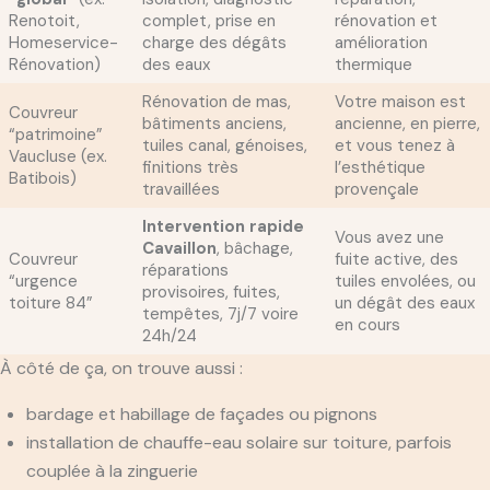
Renotoit,
complet, prise en
rénovation et
Homeservice-
charge des dégâts
amélioration
Rénovation)
des eaux
thermique
Rénovation de mas,
Votre maison est
Couvreur
bâtiments anciens,
ancienne, en pierre,
“patrimoine”
tuiles canal, génoises,
et vous tenez à
Vaucluse (ex.
finitions très
l’esthétique
Batibois)
travaillées
provençale
Intervention rapide
Vous avez une
Cavaillon
, bâchage,
Couvreur
fuite active, des
réparations
“urgence
tuiles envolées, ou
provisoires, fuites,
toiture 84”
un dégât des eaux
tempêtes, 7j/7 voire
en cours
24h/24
À côté de ça, on trouve aussi :
bardage et habillage de façades ou pignons
installation de chauffe-eau solaire sur toiture, parfois
couplée à la zinguerie